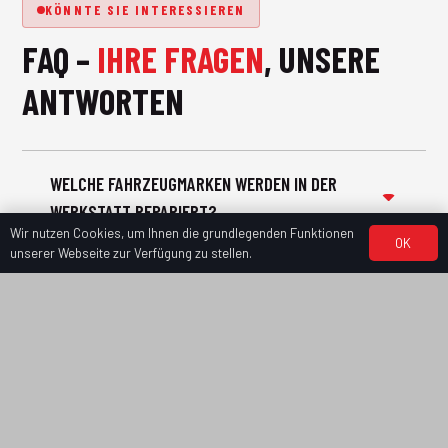
KÖNNTE SIE INTERESSIEREN
FAQ –
IHRE FRAGEN
, UNSERE
ANTWORTEN
WELCHE FAHRZEUGMARKEN WERDEN IN DER
WERKSTATT REPARIERT?
Wir nutzen Cookies, um Ihnen die grundlegenden Funktionen
OK
unserer Webseite zur Verfügung zu stellen.
KANN ICH EINEN ERSATZWAGEN BEKOMMEN,
WÄHREND MEIN AUTO IN DER WERKSTATT IST?
ÜBERNEHMEN SIE DIE ABWICKLUNG MIT MEINER
VERSICHERUNG?