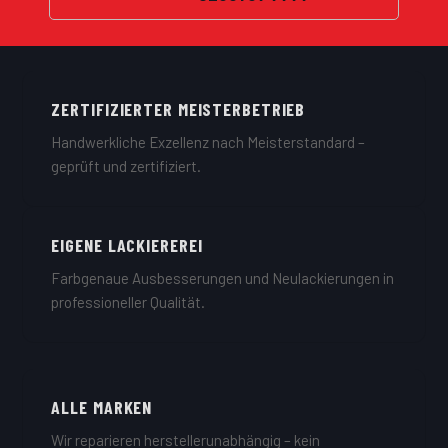
ZERTIFIZIERTER MEISTERBETRIEB
Handwerkliche Exzellenz nach Meisterstandard –
geprüft und zertifiziert.
EIGENE LACKIEREREI
Farbgenaue Ausbesserungen und Neulackierungen in
professioneller Qualität.
ALLE MARKEN
Wir reparieren herstellerunabhängig – kein