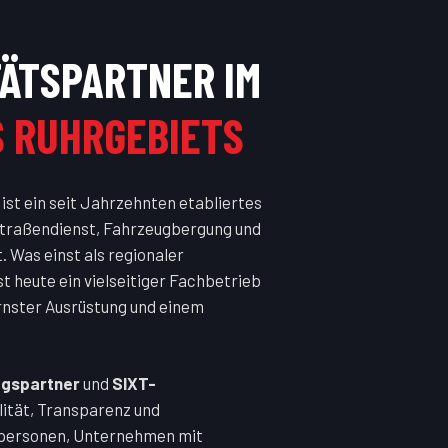
TÄTSPARTNER IM
S RUHRGEBIETS
st ein seit Jahrzehnten etabliertes
traßendienst, Fahrzeugbergung und
 Was einst als regionaler
t heute ein vielseitiger Fachbetrieb
rnster Ausrüstung und einem
gspartner
und
SIXT-
lität, Transparenz und
atpersonen, Unternehmen mit