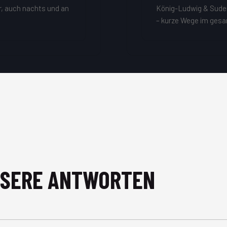
r, auch nachts und an
König-Ludwig & Suder
– kurze Wege im gesa
NSERE ANTWORTEN