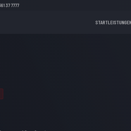
61 37 7777
START
LEISTUNGE
A