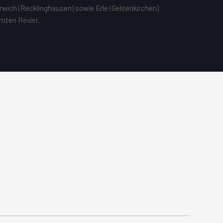
wich (Recklinghausen) sowie Erle (Gelsenkirchen)
mten Revier.