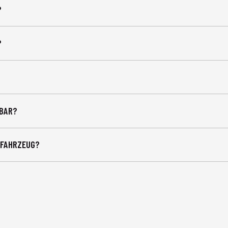
?
?
HBAR?
 FAHRZEUG?