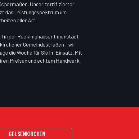
ichermaßen. Unser zertifizierter
zt das Leistungsspektrum um
eiten aller Art.
ll in der Recklinghäuser Innenstadt
nkirchener Gemeindestraßen – wir
Tage die Woche für Sie im Einsatz. Mit
airen Preisen und echtem Handwerk.
GELSENKIRCHEN