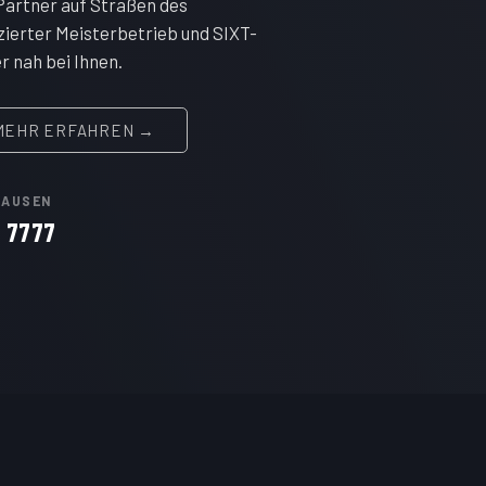
 Partner auf Straßen des
zierter Meisterbetrieb und SIXT-
r nah bei Ihnen.
MEHR ERFAHREN →
HAUSEN
7 7777