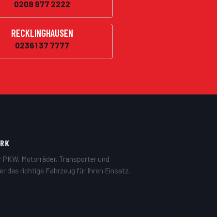
0209 977 2222
RECKLINGHAUSEN
02361 37 7777
ARK
r PKW, Motorräder, Transporter und
 das richtige Fahrzeug für Ihren Einsatz.