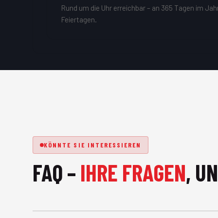
Rund um die Uhr erreichbar – an 365 Tagen im Jah
Feiertagen.
KÖNNTE SIE INTERESSIEREN
FAQ –
IHRE FRAGEN
, U